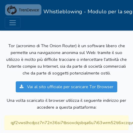
Whistleblowing - Modulo per la segnal
Tor (acronimo di The Onion Router) è un software libero che
permette una navigazione anonima sul Web: tramite il suo
utilizzo è molto più difficile tracciare o intercettare l'attività che
l'utente compie su Internet, sia da parte di società commerciali
che da parte di soggetti potenzialmente ostili.
Vai al sito ufficiale per scaricare Tor Browser
Una volta scaricato il browser utilizza il seguente indirizzo per
accedere a questa piattaforma:
qjf2vwslhcdjoz7n72n36si7tbsoxckjsbqa6u7i63wrm52ti6xczqy